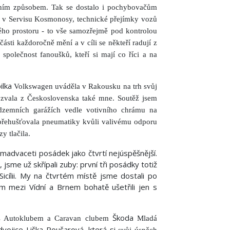
zním způsobem. Tak se dostalo i pochybovačům
y v Servisu Kosmonosy, technické přejímky vozů
ého prostoru - to vše samozřejmě pod kontrolou
části každoročně mění a v cíli se někteří radují z
 společnost fanoušků, kteří si mají co říci a na
lka
Volkswagen uváděla v Rakousku na trh svůj
vala z Československa také mne. Soutěž jsem
zemních garážích vedle votivního chrámu na
přehušťovala pneumatiky kvůli valivému odporu
y tlačila.
smadvaceti posádek jako čtvrtí nejúspěšnější.
jsme už skřípali zuby: první tři posádky totiž
icílii. My na čtvrtém místě jsme dostali po
m mezi Vídní a Brnem bohatě ušetřili jen s
Škoda
i s Autoklubem a Caravan clubem
Mladá
dvojice Liška-Roušarová, která si