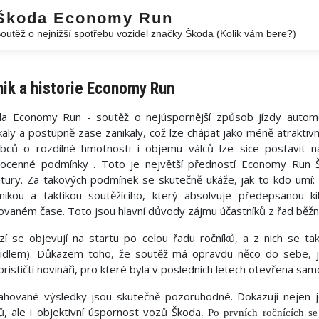
Škoda Economy Run
outěž o nejnižší spotřebu vozidel značky Škoda (Kolik vám bere?)
ik a historie Economy Run
da Economy Run - soutěž o nejúspornější způsob jízdy autom
kaly a postupně zase zanikaly, což lze chápat jako méně atrakti
bců o rozdílné hmotnosti i objemu válců lze sice postavit na
ocenné podmínky . Toto je největší předností Economy Run Š
tury. Za takových podmínek se skutečně ukáže, jak to kdo umí:
nikou a taktikou soutěžícího, který absolvuje předepsanou k
tovaném čase. Toto jsou hlavní důvody zájmu účastníků z řad běžn
í se objevují na startu po celou řadu ročníků, a z nich se také
idlem). Důkazem toho, že soutěž má opravdu něco do sebe, je 
rističtí novináři, pro které byla v posledních letech otevřena sam
hované výsledky jsou skutečně pozoruhodné. Dokazují nejen j
čů, ale i objektivní úspornost vozů Škoda
. Po prvních ročnících s