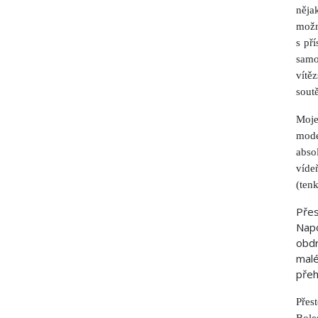
něja
možn
s př
samo
vítě
sout
Moje
mode
abso
víde
(tenk
Přes
Napo
obdr
malé
přeh
Přes