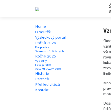
S
Home
Vzn
O soutěži
Výsledkový portál
Ško
Ročník 2026
vzni
Propozice
výro
Seznam přihlášených
Ročník 2025
rovn
Výsledky
kuba
Fotogalerie
tech
Autokult CZ (video)
Historie
limi
Partneři
Mnoz
Přehled vítězů
prav
Kontakt
moto
Dosa
řidi