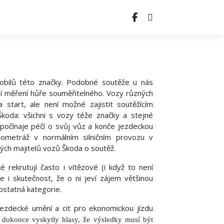
obilů této značky. Podobné soutěže u nás
vní měření hůře souměřitelného. Vozy různých
 start, ale není možné zajistit soutěžícím
koda: všichni s vozy téže značky a stejné
 počínaje péčí o svůj vůz a konče jezdeckou
ilometráž v normálním silničním provozu v
ých majitelů vozů Škoda o soutěž.
 rekrutují často i vítězové (i když to není
i skutečnost, že o ni jeví zájem většinou
ostatná kategorie.
ezdecké umění a cit pro ekonomickou jízdu
e dokonce vyskytly hlasy, že výsledky musí být