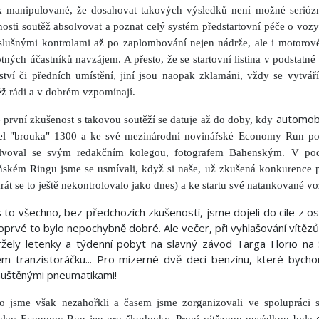
k manipulované, že dosahovat takových výsledků není možné serió
osti soutěž absolvovat a poznat celý systém předstartovní péče o voz
íslušnými kontrolami až po zaplombování nejen nádrže, ale i motorov
tných účastníků navzájem. A přesto, že se startovní listina v podstatné 
zství či předních umístění, jiní jsou naopak zklamáni, vždy se vytváří
ěž rádi a v dobrém vzpomínají.
automobi
 první zkušenost s takovou soutěží se datuje až do doby, kdy
l "brouka" 1300 a ke své mezinárodní novinářské Economy Run poz
lvoval se svým redakčním kolegou, fotografem Bahenským. V pod
ňském Ringu jsme se usmívali, když si naše, už zkušená konkurence 
rát se to ještě nekontrolovalo jako dnes) a ke startu své natankované voz
 to všechno, bez předchozích zkušeností, jsme dojeli do cíle z o
prvé to bylo nepochybně dobré. Ale večer, při vyhlašování vítězů, 
žely letenky a týdenní pobyt na slavný závod Targa Florio na S
m tranzistoráčku... Pro mizerné dvě deci benzínu, které bycho
uštěnými pneumatikami!
to jsme však nezahořkli a časem jsme zorganizovali ve spoluprác